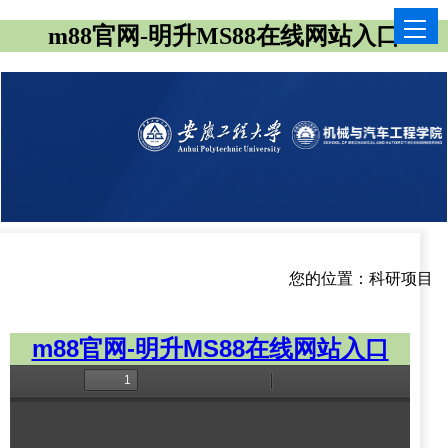
m88官网-明升MS88在线网站入口
您的位置：
科研项目