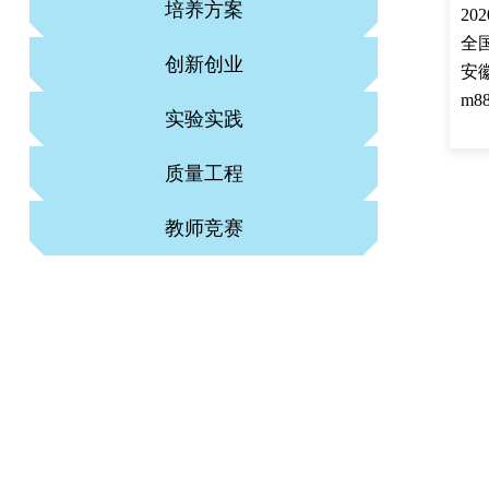
培养方案
20
全
创新创业
安
m
实验实践
质量工程
教师竞赛