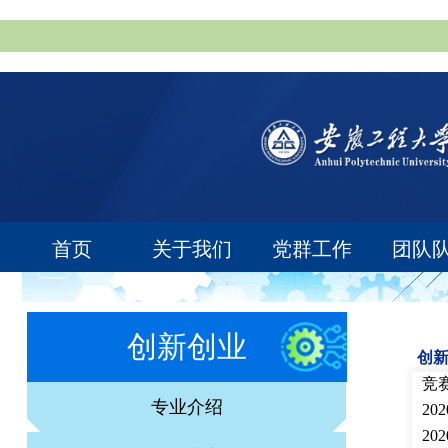
首页
关于我们
党群工作
团队
创新创业
创
竞
专业介绍
20
2